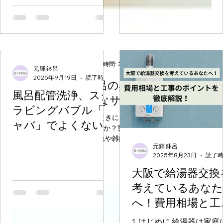
給湯器取り付けを
くする方法 ― 補
金を活用して賢く
約するコツ
元輝 鉢呂
2025年10月1日
読了時間: 0分
給湯器の上手な使い
方
元輝 鉢呂
2025年8月21日
読了時間: 2分
【徹底解説】風呂の臭いの原因は配管？