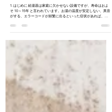
元輝 鉢呂
2025年8月23日
読了時間: 4分
大阪で給湯器交換を考えているあなた
へ！費用相場と工事のポイントを徹底
解説
1. はじめに 給湯器は家庭に欠かせない設備ですが、寿命はおよ
そ 10～15年 と言われています。お湯の温度が安定しない、異音
がする、エラーコードが頻繁に出るといった症状があれば、交
換のサインかもしれません。しかし「交換したいけど、費用が
いくらかかるのか分からない…」という...