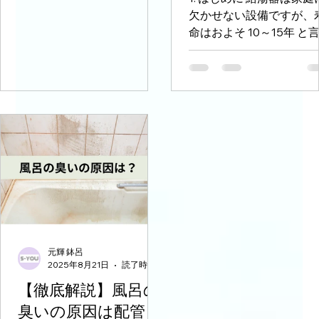
放置すると危険なサインと対策
元輝 鉢呂
はじめに お風呂に入ったときに「なんだか嫌な臭いがする…」
2025年9月19日
読了時間: 0分
と感じたことはありませんか？実はその臭い、浴槽や床の汚れ
風呂配管洗浄、スク
だけでなく 配管内部の汚れや雑菌 が原因になっているケースが
多いのです。 この記事では、風呂の臭いの主な原因から、放置
ラビングバブル「ジ
したときのリスク、そして効果的な対策まで...
ャバ」でよくない？
でもプロの技で変わ
元輝 鉢呂
るという話
2025年8月23日
大阪で給湯器交換
考えているあなた
へ！費用相場と工
のポイントを徹底
1. はじめに 給湯器は家庭
説
欠かせない設備ですが、
命はおよそ 10～15年 と
れています。お湯の温度
安定しない、異音がする