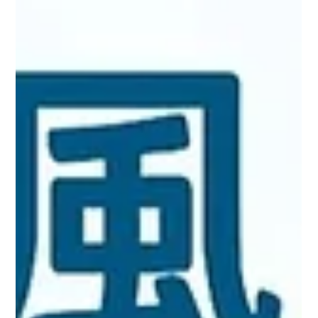
する…」と感じたことはあ
りませんか？実はその臭
い、浴槽や床の汚れだけで
なく 配管内部の汚れや雑菌
が原因になっているケース
が多いのです。 この記事で
は、風呂の臭いの主な原因
から、放置したときのリス
ク、そして効果的な対策ま
で...