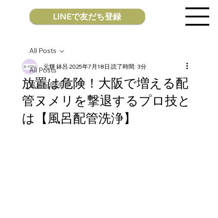
LINEで友だち登録
All Posts
元輝 鉢呂
2025年7月18日
読了時間: 3分
All Posts
放置は危険！大阪で増える配
風呂配管洗浄
管ヌメリを撃退するプロ技と
は【風呂配管洗浄】