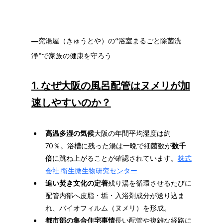
―究湯屋（きゅうとや）の“浴室まるごと除菌洗
浄”で家族の健康を守ろう
1. なぜ大阪の風呂配管はヌメリが加
速しやすいのか？
高温多湿の気候
大阪の年間平均湿度は約
70％。浴槽に残った湯は一晩で細菌数が
数千
倍
に跳ね上がることが確認されています。
株式
会社 衛生微生物研究センター
追い焚き文化の定着
残り湯を循環させるたびに
配管内部へ皮脂・垢・入浴剤成分が送り込ま
れ、バイオフィルム（ヌメリ）を形成。
都市部の集合住宅事情
長い配管や複雑な経路に