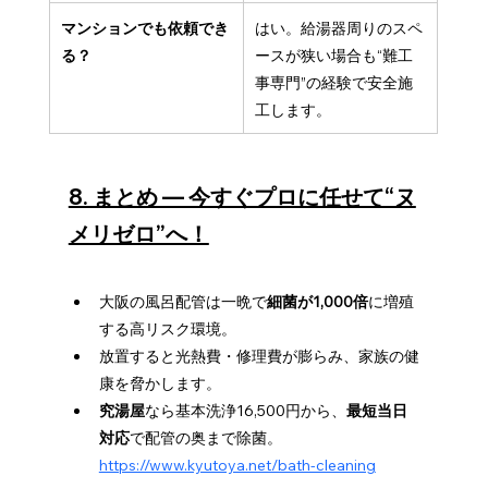
マンションでも依頼でき
はい。給湯器周りのスペ
る？
ースが狭い場合も“難工
事専門”の経験で安全施
工します。
8. まとめ ― 今すぐプロに任せて“ヌ
メリゼロ”へ！
大阪の風呂配管は一晩で
細菌が1,000倍
に増殖
する高リスク環境。
放置すると光熱費・修理費が膨らみ、家族の健
康を脅かします。
究湯屋
なら基本洗浄16,500円から、
最短当日
対応
で配管の奥まで除菌。
https://www.kyutoya.net/bath-cleaning