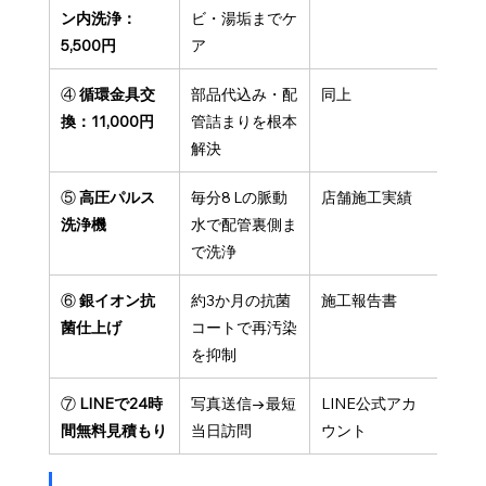
ン内洗浄：
ビ・湯垢までケ
5,500円
ア
④ 
循環金具交
部品代込み・配
同上
換：11,000円
管詰まりを根本
解決
⑤ 
高圧パルス
毎分8 Lの脈動
店舗施工実績
洗浄機
水で配管裏側ま
で洗浄
⑥ 
銀イオン抗
約3か月の抗菌
施工報告書
菌仕上げ
コートで再汚染
を抑制
⑦ 
LINEで24時
写真送信→最短
LINE公式アカ
間無料見積もり
当日訪問
ウント