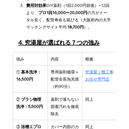
費用対効果
DIY薬剤（1回2,000円前後）×12回
より、
プロ1回16,000〜20,000円
の方がトー
タル安く、配管寿命も延びる（大阪府内の大手
マッチングサイト平均 
18,700円
）。
4. 究湯屋が選ばれる７つの強み
強み
内容
根拠
① 
基本洗浄：
専用薬剤循環＋
究湯屋｜難工事
16,500円
配管全長泡充填
お任せ専門店
（約90分）
② 
ブラシ物理
薬剤で落ちない
同上
洗浄：5,500円
固着汚れを徹底
除去
③ 
浴槽エプロ
カバー内部のカ
同上