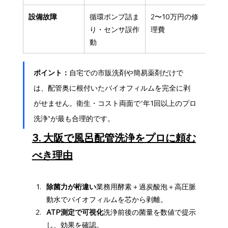
設備故障
循環ポンプ詰ま
2〜10万円の修
り・センサ誤作
理費
動
ポイント：
自宅での市販洗剤や簡易薬剤だけで
は、配管奥に根付いたバイオフィルムを完全に剥
がせません。衛生・コスト両面で“年1回以上のプロ
洗浄”が最も合理的です。
3. 大阪で風呂配管洗浄をプロに頼む
べき理由
除菌力が桁違い
業務用酵素＋過炭酸泡＋高圧脈
動水でバイオフィルムを芯から剥離。
ATP測定で可視化
洗浄前後の菌量を数値で提示
し、効果を確認。