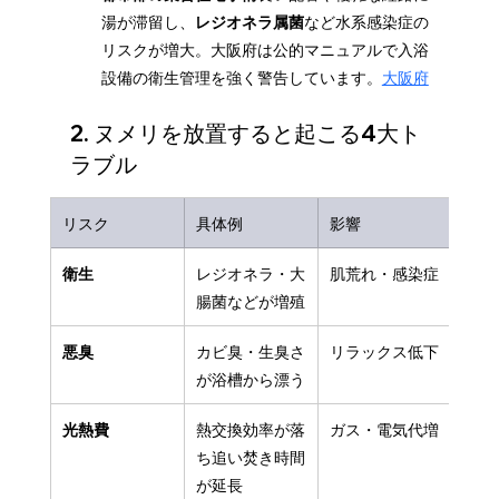
湯が滞留し、
レジオネラ属菌
など水系感染症の
リスクが増大。大阪府は公的マニュアルで入浴
設備の衛生管理を強く警告しています。
大阪府
2. ヌメリを放置すると起こる4大ト
ラブル
リスク
具体例
影響
衛生
レジオネラ・大
肌荒れ・感染症
腸菌などが増殖
悪臭
カビ臭・生臭さ
リラックス低下
が浴槽から漂う
光熱費
熱交換効率が落
ガス・電気代増
ち追い焚き時間
が延長