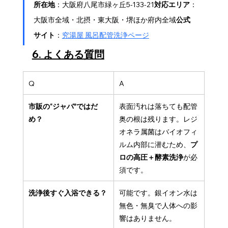
所在地
：大阪府八尾市緑ヶ丘5-133-21
対応エリア
：
大阪市全域・北摂・東大阪・堺ほか府内全域
公式
サイト
：
究湯屋 風呂配管洗浄ページ
6. よくある質問
Q
A
市販の“ジャバ”ではだ
表面汚れは落ちても配管
め？
奥の根は残ります。レジ
オネラ属菌はバイオフィ
ルム内部に潜むため、
プ
ロの高圧＋酵素洗浄
が必
須です。
洗浄後すぐ入浴できる？
可能です。銀イオン水は
無色・無臭で人体への影
響はありません。