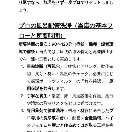
り返すなら、無理をせず一度プロでリセット
しまし
ょう。
プロの風呂配管洗浄（当店の基本フ
ローと所要時間）
所要時間の目安：90〜120分（症状・機種・設置環
境で前後）
当店では、症状の原因特定と再発防止ま
でを一連の工程として実施します。
事前診断（可視化）：
症状ヒアリング、動作確
認、濁り・臭い・温度のチェック。必要に応じ
て循環ポートやフィルターの汚れを確認し、
原
因仮説を共有
します。
丁寧な養生：
浴室・床・周辺設備を保護。薬剤
や汚水の飛散リスクをゼロに近づけます。
専用薬剤で循環洗浄：
機種・材質に適合した
プ
ロ専用の洗浄液
を使い、配管を
全量循環
。バイ
オフィルムを
層ごとゆるめてはぎ取る
工程を複