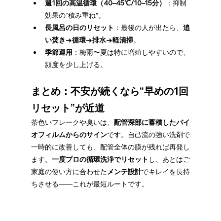
週1回の高温循環（40–45℃/10–15分）
：抑制
効果の“積み重ね”。
長風呂の日のリセット
：最後の人が出たら、
追
い焚き→循環→排水→軽清掃
。
季節運用
：梅雨〜夏は特に増殖しやすいので、
頻度を少し上げる。
まとめ：不安が続くなら“早めの1回
リセット”が近道
茶色いフレークや臭いは、
配管深部に蓄積したバイ
オフィルムからのサイン
です。自己流の強い洗剤で
一時的に改善しても、配管全体の膜が残れば再発し
ます。
一度プロの循環洗浄でリセット
し、あとはご
家庭の使い方に合わせた
メンテ設計
でキレイを長持
ちさせる——これが最短ルートです。