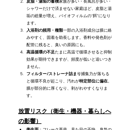
皮脂・湯垢の蓄積
家族が多い・長風呂が多い・
シャワーだけで済ませない家庭ほど、皮脂と湯
垢の総量が増え、バイオフィルムの“餌”になり
ます。
入浴剤の頻用・種類
一部の入浴剤成分は膜に絡
みやすく、固着を助長します。香料や発色剤が
配管に残ると、臭いの原因にも。
高温循環の不足
たまに高温で循環させると抑制
効果が期待できますが、頻度が低いと追いつき
ません。
フィルター/ストレーナ詰まり
捕集力が落ちる
と循環不良が起こり、汚れが
特定部位に偏在
。
膜が部分的に厚くなり、剥がれやすくなりま
す。
放置リスク（衛生・機器・暮らしへ
の影響）
衛生面
：フレーク再発、見た目の不快、臭気の