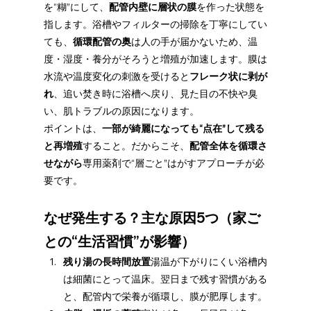
を“糊”にして、
配管内壁に層状の膜
を作った状態を
指します。浴槽やフィルターの掃除を丁寧にしてい
ても、
循環配管の奥
は人の手が届かないため、温
度・湿度・養分がそろうと増殖が加速します。膜は
水流や温度変化の刺激を受けると
フレーク状に剥が
れ
、追い焚き時に浴槽へ戻り、見た目の不快や臭
い、肌トラブルの原因になります。
ポイントは、
一部が綺麗になっても“点在”して残る
と再増殖
すること。だからこそ、
配管全体を循環さ
せながら
専用薬剤で“層ごと”はがすアプローチが必
要です。
なぜ発生する？主な原因5つ（家ご
との“生活習慣”が影響）
残り湯の長時間放置
湯温が下がりにくい浴槽内
は細菌にとって温床。翌日まで残す習慣がある
と、配管内で栄養が循環し、膜が肥厚します。