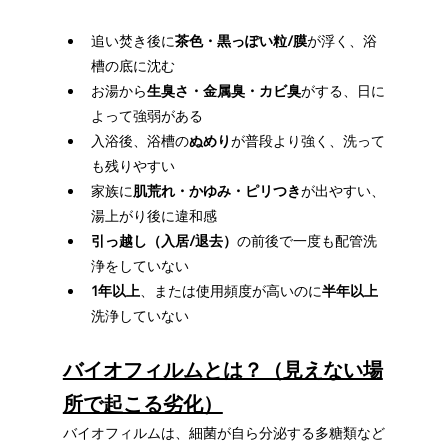
追い焚き後に
茶色・黒っぽい粒/膜
が浮く、浴
槽の底に沈む
お湯から
生臭さ・金属臭・カビ臭
がする、日に
よって強弱がある
入浴後、浴槽の
ぬめり
が普段より強く、洗って
も残りやすい
家族に
肌荒れ・かゆみ・ピリつき
が出やすい、
湯上がり後に違和感
引っ越し（入居/退去）
の前後で一度も配管洗
浄をしていない
1年以上
、または使用頻度が高いのに
半年以上
洗浄していない
バイオフィルムとは？（見えない場
所で起こる劣化）
バイオフィルムは、細菌が自ら分泌する多糖類など