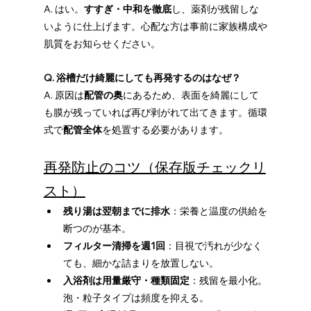
A. はい。
すすぎ・中和を徹底
し、薬剤が残留しな
いように仕上げます。心配な方は事前に家族構成や
肌質をお知らせください。
Q. 浴槽だけ綺麗にしても再発するのはなぜ？
A. 原因は
配管の奥
にあるため、表面を綺麗にして
も膜が残っていれば再び剥がれて出てきます。循環
式で
配管全体
を処置する必要があります。
再発防止のコツ（保存版チェックリ
スト）
残り湯は翌朝までに排水
：栄養と温度の供給を
断つのが基本。
フィルター清掃を週1回
：目視で汚れが少なく
ても、細かな詰まりを放置しない。
入浴剤は用量厳守・種類固定
：残留を最小化。
泡・粒子タイプは頻度を抑える。