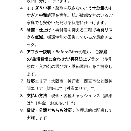
数回に分けて行います。
すすぎ＆中和：
薬剤を残さないよう
十分量のす
すぎ
と
中和処理
を実施。肌が敏感な方のいるご
家庭でも安心いただける状態に仕上げます。
除菌・仕上げ：
再付着を抑える工程で
再発リス
クを低減
。循環性能が回復しているか最終チェ
ック。
アフター説明：
Before/Afterの違い、
ご家庭
の“生活習慣に合わせた”再発防止プラン
（清掃
頻度・入浴剤の選び方・季節運用）をご提案し
ます。
対応エリア
：大阪市・神戸市・西宮市など阪神
間エリア（詳細は**［対応エリア］**）
支払い方法
：現金・各種キャッシュレス（詳細
は**［料金・お支払い］**）
賃貸・分譲どちらも対応
：管理規約に配慮して
実施します。