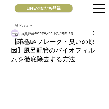
LINEで友だち登録
All Posts
元輝 鉢呂
2025年8月10日
読了時間: 7分
All Posts
【茶色いフレーク・臭いの原
風呂配管洗浄
因】風呂配管のバイオフィル
ムを徹底除去する方法