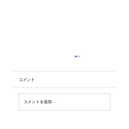
給湯器取り付けを安くする方法 ― 補助金
を活用して賢く節約するコツ
コメント
コメントを追加…