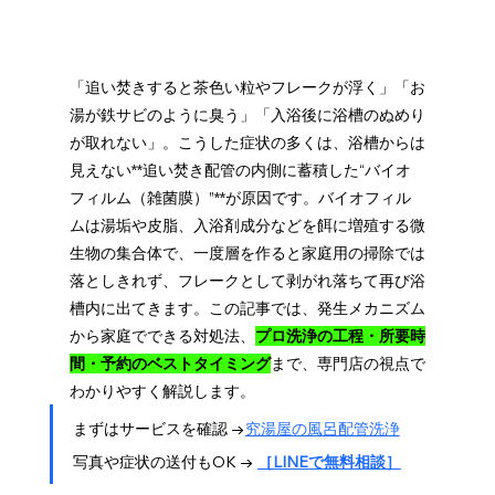
「追い焚きすると茶色い粒やフレークが浮く」「お
湯が鉄サビのように臭う」「入浴後に浴槽のぬめり
が取れない」。こうした症状の多くは、浴槽からは
見えない**追い焚き配管の内側に蓄積した“バイオ
フィルム（雑菌膜）”**が原因です。バイオフィル
ムは湯垢や皮脂、入浴剤成分などを餌に増殖する微
生物の集合体で、一度層を作ると家庭用の掃除では
落としきれず、フレークとして剥がれ落ちて再び浴
槽内に出てきます。この記事では、発生メカニズム
から家庭でできる対処法、
プロ洗浄の工程・所要時
間・予約のベストタイミング
まで、専門店の視点で
わかりやすく解説します。
まずはサービスを確認 →
究湯屋の風呂配管洗浄
写真や症状の送付もOK → 
［LINEで無料相談］