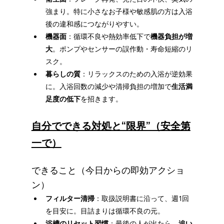
強まり。特に小さなお子様や敏感肌の方は入浴
後の違和感につながりやすい。
機器面
：循環不良や熱効率低下で
機器負担が増
大
。ポンプやセンサーの誤作動・寿命短縮のリ
スク。
暮らしの質
：リラックスのための入浴が逆効果
に。入浴回数の減少や清掃負担の増加で
生活満
足度の低下
を招きます。
自分でできる対処と“限界”（安全第
一で）
できること（今日からの即効アクショ
ン）
フィルター清掃
：取扱説明書に沿って、週1回
を目安に。目詰まりは循環不良の元。
浴槽のリセット習慣
：最後の人が出たら、
追い