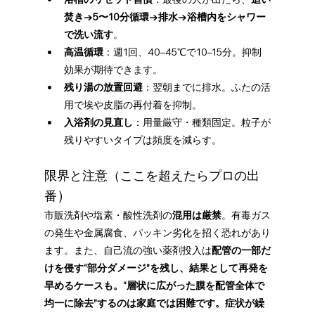
焚き→5〜10分循環→排水→浴槽内をシャワー
で洗い流す
。
高温循環
：週1回、40–45℃で10–15分。抑制
効果が期待できます。
残り湯の放置回避
：翌朝までに排水。ふたの活
用で埃や皮脂の再付着を抑制。
入浴剤の見直し
：用量厳守・種類固定。粒子が
残りやすいタイプは頻度を減らす。
限界と注意（ここを超えたらプロの出
）
番
市販洗剤や塩素・酸性洗剤の
混用は厳禁
。有毒ガス
の発生や金属腐食、パッキン劣化を招く恐れがあり
ます。また、自己流の強い薬剤投入は
配管の一部だ
けを侵す“部分ダメージ”を残し、結果として再発を
早めるケースも。“層状に広がった膜を配管全体で
均一に除去”するのは家庭では困難です。症状が繰