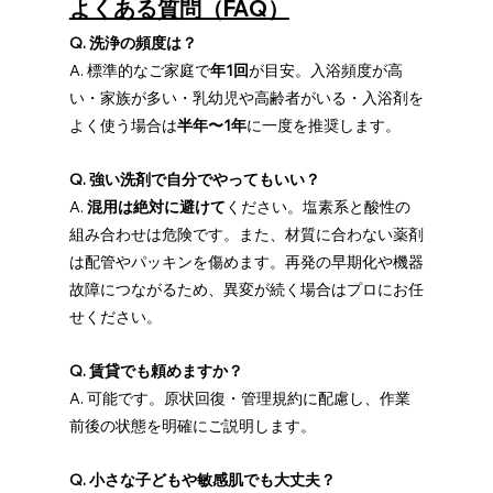
よくある質問（FAQ）
Q. 洗浄の頻度は？
A. 標準的なご家庭で
年1回
が目安。入浴頻度が高
い・家族が多い・乳幼児や高齢者がいる・入浴剤を
よく使う場合は
半年〜1年
に一度を推奨します。
Q. 強い洗剤で自分でやってもいい？
A. 
混用は絶対に避けて
ください。塩素系と酸性の
組み合わせは危険です。また、材質に合わない薬剤
は配管やパッキンを傷めます。再発の早期化や機器
故障につながるため、異変が続く場合はプロにお任
せください。
Q. 賃貸でも頼めますか？
A. 可能です。原状回復・管理規約に配慮し、作業
前後の状態を明確にご説明します。
Q. 小さな子どもや敏感肌でも大丈夫？