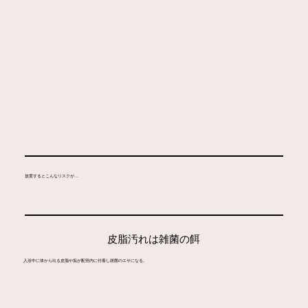
放置するとこんなリスクが…
​皮脂汚れは雑菌の餌
入浴中に体から出る皮脂や垢が配管内に付着し雑菌のエサになる。