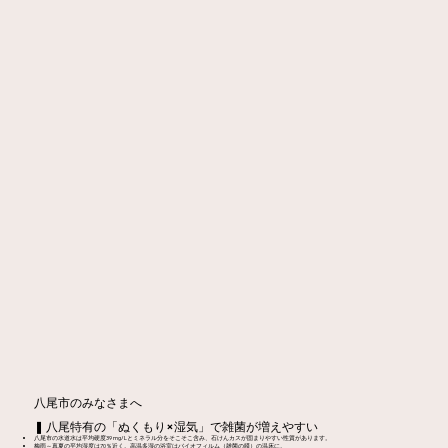
八尾市のみなさまへ
❚ 八尾特有の「ぬくもり×湿気」で雑菌が増えやすい
八尾市の水道水は平均硬度39 mg/Lとミネラル分をそこそこ含み、石けんカスが固まりやすい性質があります。
​梅雨～真夏の平均湿度は70％近く。高温多湿の浴室はバイオフィルム（雑菌の膜）の温床に。