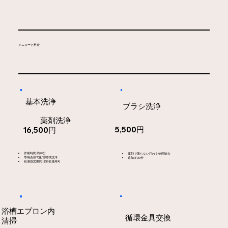
​メニューと料金
基本洗浄
ブラシ洗浄
薬剤洗浄
5,500円
16,500円
作業時間 約90分
薬剤で落ちない汚れを物理除去
専用薬剤で配管循環洗浄
追加 約30分
給湯器交換同日割引適用可
浴槽エプロン内
循環金具交換
清掃