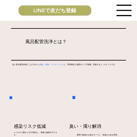
LINEで友だち登録
風呂配管洗浄とは？
追い焚き配管内部にこびり付いた
湯垢・皮脂・バイオフィルムを
、専用薬剤と循環ポンプで除菌・消臭するメンテナンスです。
臭い・濁り解消
感染リスク低減
レジオネラ菌などを99%除去し、家族の健康を守りま
す。
透明で無臭のお湯をキープし、快適な入浴を実現。