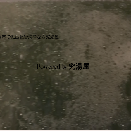
八尾市で風呂配管洗浄なら究湯屋
Powered by 究湯屋
Powered by 究湯屋