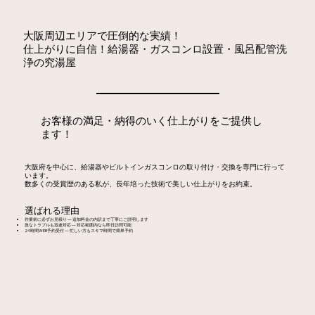
大阪周辺エリアで圧倒的な実績！
仕上がりに自信！給湯器・ガスコンロ設置・風呂配管洗
浄の究湯屋
お客様の満足・納得のいく仕上がりをご提供し
ます！
大阪府を中心に、給湯器やビルトインガスコンロの取り付け・交換を専門に行って
います。
数多くの受賞歴のある私が、長年培った技術で美しい仕上がりをお約束。
選ばれる理由
作業前に必ずお見積り — 追加料金の内訳まで丁寧にご説明します
急なトラブルも迅速対応 — 対応範囲内なら即日訪問可能
24時間WEB予約受付 — 忙しい方もスキマ時間で簡単予約