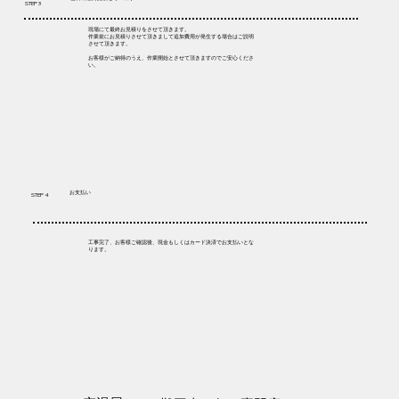
STEP 3
現場にて最終お見積りをさせて頂きます。
作業前にお見積りさせて頂きまして追加費用が発生する場合はご説明
させて頂きます。
お客様がご納得のうえ、作業開始とさせて頂きますのでご安心くださ
い。
お支払い
STEP 4
工事完了、お客様ご確認後、現金もしくはカード決済でお支払いとな
ります。