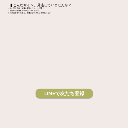
❚ こんなサイン、見逃していませんか？
追い焚き直後、
お湯に茶色いフレークが浮く
湯船から
鉄サビのようなニオイ
がする
お風呂を抜いたあと、
浴槽がヌルヌル
して取れにくい
LINEで友だち登録