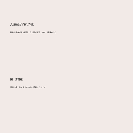
入浴剤が汚れの素
香料や着色成分が配管に残り菌が繁殖しやすい環境を作る
​菌（雑菌）
湯張り後一晩で最大1000倍に増殖するんです。