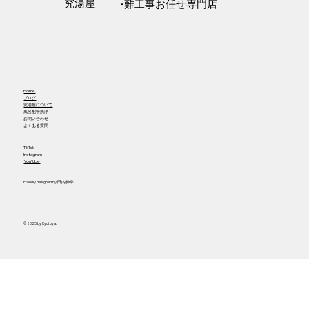
​究湯屋
-難工事お任せ専門店
Home
​ブログ
究湯屋について
​風呂配管洗浄
お問い合わせ
​よくある質問
TikTok
Instagram
YouTube
Proudly designed by
田内伸幸
© 2025 by Kyutoya.