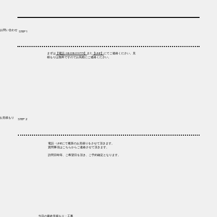
​お問い合わせ
STEP 1
まずは
【電話 :
08038019773
】
また
【LINE】
にてご連絡ください。見
積もりは無料ですのでお気軽にご連絡ください。
​お見積もり
STEP 2
電話・LINEにて概算のお見積りをさせて頂きます。
質問事項はこちらからご連絡させて頂きます。
訪問日時等、ご希望日を頂き、ご予約確定となります。
当日の最終見積もり・工事