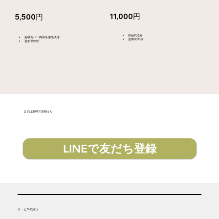
11,000円
5,500円
部品代込み
浴槽カバー内部を徹底洗浄
追加 約30分
追加 約30分
​まずは無料で見積もり
LINEで友だち登録
​サービスの流れ