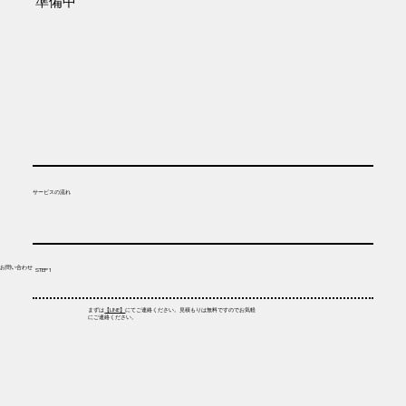
​準備中
​サービスの流れ
Add a Title
​お問い合わせ
STEP 1
まずは
【LINE】
にてご連絡ください。見積もりは無料ですのでお気軽
にご連絡ください。