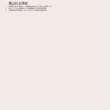
選ばれる理由
作業前に必ずお見積り — 追加料金の内訳まで丁寧にご説明します
急なトラブルも迅速対応 — 対応範囲内なら即日訪問可能
24時間WEB予約受付 — 忙しい方もスキマ時間で簡単予約