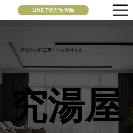
LINEで友だち登録
​給湯器の難工事すべて承ります
究湯屋
究湯屋