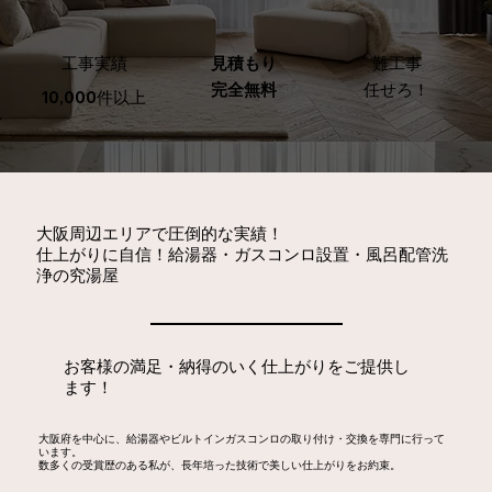
見積もり
​難工事
​工事実績
完全無料
任せろ！
10,000件以上
大阪周辺エリアで圧倒的な実績！
仕上がりに自信！給湯器・ガスコンロ設置・風呂配管洗
浄の究湯屋
お客様の満足・納得のいく仕上がりをご提供し
ます！
大阪府を中心に、給湯器やビルトインガスコンロの取り付け・交換を専門に行って
います。
数多くの受賞歴のある私が、長年培った技術で美しい仕上がりをお約束。