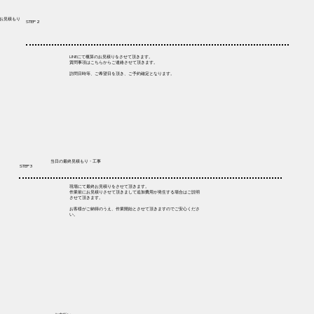
​お見積もり
STEP 2
LINEにて概算のお見積りをさせて頂きます。
質問事項はこちらからご連絡させて頂きます。
訪問日時等、ご希望日を頂き、ご予約確定となります。
当日の最終見積もり・工事
STEP 3
現場にて最終お見積りをさせて頂きます。
作業前にお見積りさせて頂きまして追加費用が発生する場合はご説明
させて頂きます。
お客様がご納得のうえ、作業開始とさせて頂きますのでご安心くださ
い。