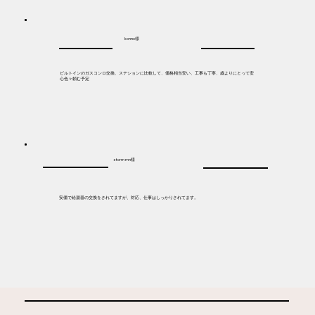
konno様
ビルトインのガスコンロ交換、ステションに比較して、価格相当安い、工事も丁寧、歳よりにとって安
心色々頼む予定
storm mn様
安価で給湯器の交換をされてますが、対応、仕事はしっかりされてます。