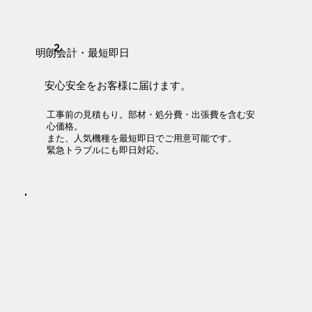
2.
​明朗会計・最短即日
​安心安全をお客様に届けます。
工事前の見積もり。部材・処分費・出張費を含む安
心価格。
また、人気機種を最短即日でご用意可能です。
緊急トラブルにも即日対応。