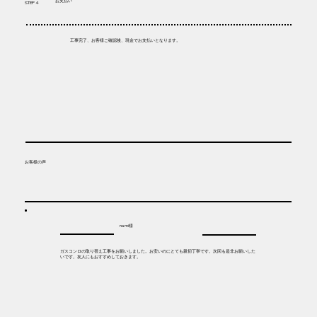
お支払い
STEP 4
工事完了、お客様ご確認後、現金でお支払いとなります。
​お客様の声
na mi様
ガスコンロの取り替え工事をお願いしました。お安いのにとても親切丁寧です。次回も是非お願いした
いです。友人にもおすすめしておきます。