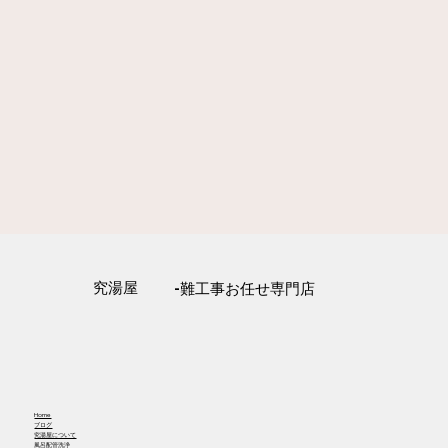
​究湯屋
-難工事お任せ専門店
Home
​ブログ
究湯屋について
​風呂配管洗浄